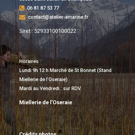
Mail :
contact@atelier-
06 81 87 53 77
amarine.fr
contact@atelier-amarine.fr
Siret : 52933100100022
Horaire : Avec RDV : à l’a
ou à la boutique la Fleur
Mélèze
Horaires :
Lundi 9h 12 h Marché de St Bonnet (Stand
Miellerie de l’Oseraie)
Mardi au Vendredi : sur RDV.
Miellerie de l’Oseraie
Crédits photos