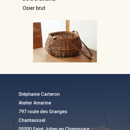
Nous trouver
Osier brut
Informations :
Stéphanie Carteron
Atelier Amarine
Chantaussel
05500 Saint Julien en
Stéphanie Carteron
Champsaur
Atelier Amarine
797 route des Granges
Tel : 06 81 87 53 77
Chantaussel
05500 Saint Julien en Champsaur