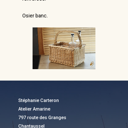
Nous trouver
Osier banc.
Informations :
Stéphanie Carteron
Atelier Amarine
Chantaussel
05500 Saint Julien en
Stéphanie Carteron
Champsaur
Atelier Amarine
797 route des Granges
Tel : 06 81 87 53 77
Chantaussel