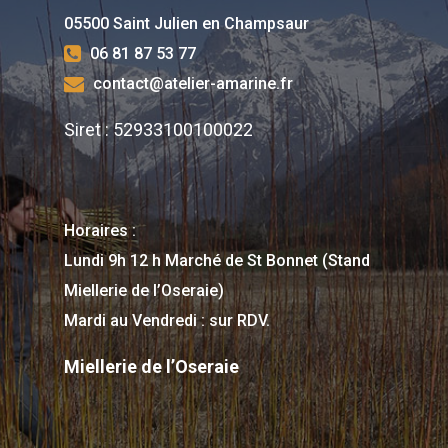
05500 Saint Julien en Champsaur
Mail :
contact@atelier-
06 81 87 53 77
amarine.fr
contact@atelier-amarine.fr
Horaire : Avec RDV : à l’a
Siret : 52933100100022
ou à la boutique la Fleur
Mélèze
Horaires :
Lundi 9h 12 h Marché de St Bonnet (Stand
Miellerie de l’Oseraie)
Mardi au Vendredi : sur RDV.
Miellerie de l’Oseraie