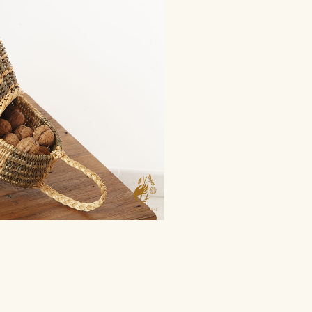
Informations :
Stéphanie Carteron
Atelier Amarine
Chantaussel
05500 Saint Julien en Champsaur
Tel : 06 81 87 53 77
Mail :
contact@atelier-amarine.fr
Horaire : Avec RDV : à l’atelier ou à la
boutique la Fleur de Mélèze