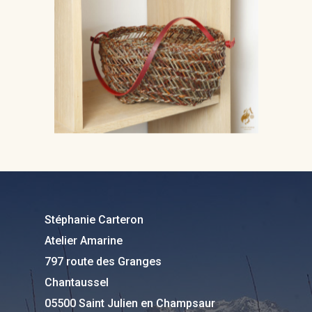
Chantaussel
05500 Saint Julien en
Champsaur
Tel : 06 81 87 53 77
Mail :
contact@atelier-
amarine.fr
Stéphanie Carteron
Horaire : Avec RDV : à l’a
Atelier Amarine
ou à la boutique la Fleur
797 route des Granges
Mélèze
Chantaussel
05500 Saint Julien en Champsaur