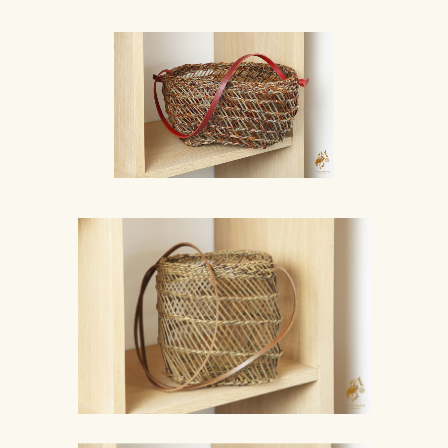
Accueil
Galerie
Stages
Nous trouver
Informations :
Stéphanie Carteron
Atelier Amarine