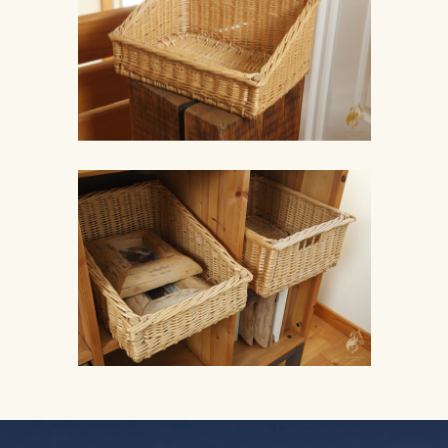
Tel : 06 81 87 53 77
Mail :
contact@atelier-
amarine.fr
Horaire : Avec RDV : à l’a
ou à la boutique la Fleur
Mélèze