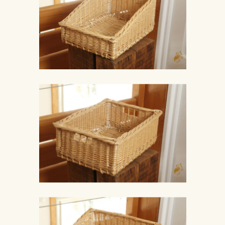
Galerie
Stages
Nous trouver
Informations :
Stéphanie Carteron
Atelier Amarine
Chantaussel
05500 Saint Julien en
Champsaur