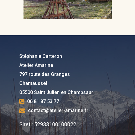
05500 Saint Julien en
Champsaur
Tel : 06 81 87 53 77
Mail :
contact@atelier-
Stéphanie Carteron
amarine.fr
Atelier Amarine
797 route des Granges
Horaire : Avec RDV : à l’a
Chantaussel
ou à la boutique la Fleur
05500 Saint Julien en Champsaur
Mélèze
06 81 87 53 77
contact@atelier-amarine.fr
Siret : 52933100100022