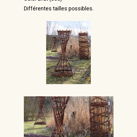
Accueil
Différentes tailles possibles.
Galerie
Stages
Nous trouver
Informations :
Stéphanie Carteron
Atelier Amarine
Chantaussel