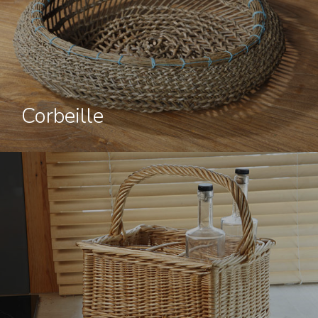
Corbeille
Accueil
Galerie
Stages
Nous trouver
Informations :