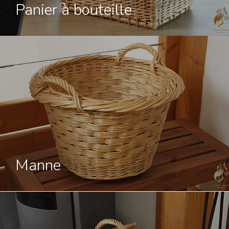
Stéphanie Carteron
Panier à bouteille
Atelier Amarine
Chantaussel
05500 Saint Julien en
Champsaur
Tel : 06 81 87 53 77
Manne
Mail :
contact@atelier-
amarine.fr
Horaire : Avec RDV : à l’a