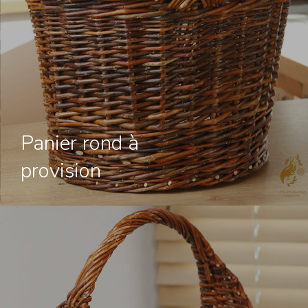
Panier rond à
Accueil
provision
Galerie
Stages
Nous trouver