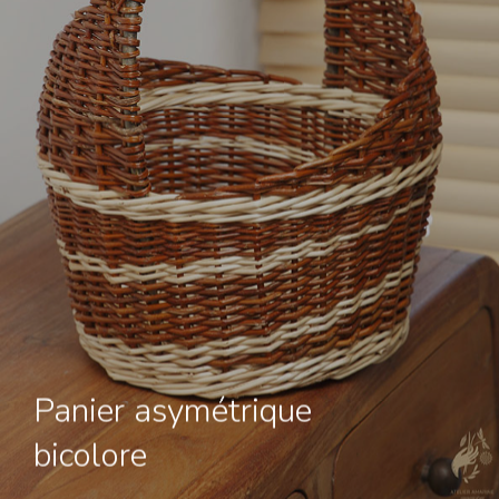
Informations :
Stéphanie Carteron
Atelier Amarine
Chantaussel
05500 Saint Julien en
Champsaur
Tel : 06 81 87 53 77
Panier asymétrique
Mail :
contact@atelier-
bicolore
amarine.fr